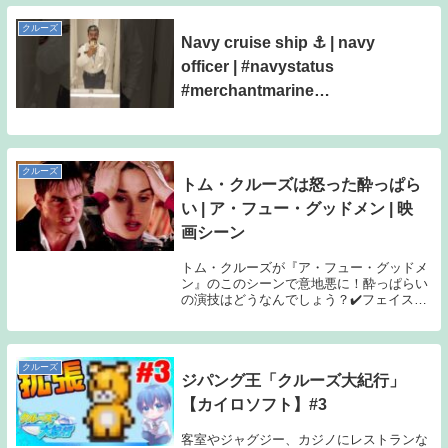
クルーズ
Navy cruise ship ⚓ | navy
officer | #navystatus
#merchantmarine
#merchantnavy #navy
クルーズ
トム・クルーズは怒った酔っぱら
い | ア・フュー・グッドメン | 映
画シーン
トム・クルーズが『ア・フュー・グッドメ
ン』のこのシーンで意地悪に！酔っぱらい
の演技はどうなんでしょう？✔️フェイスブ
ックでのフォローお願いします ➤ 📢 この
動画を見逃さないで ➤ 🔥 今すぐこの映画
を購入またはレンタルする ➤ 映画のタ
イ...
クルーズ
ジパング王「クルーズ大紀行」
【カイロソフト】#3
客室やジャグジー、カジノにレストランな