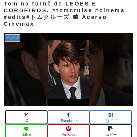
Tom na turnê de LEÕES E
CORDEIROS. #tomcruise #cinema
#edits#トムクルーズ 📽 Acervo
Cinemax
クルーズ
X
Facebook
はてブ
LINE
Pinterest
コピー