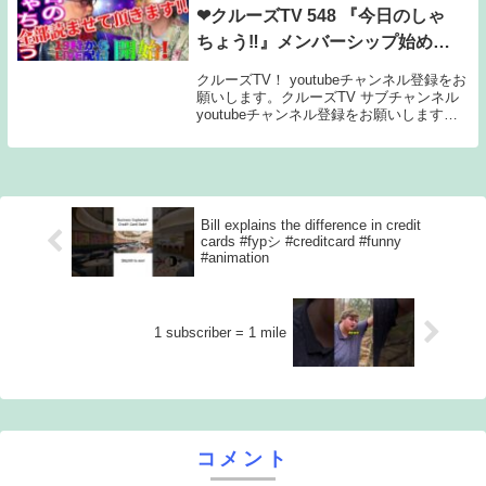
❤クルーズTV 548 『今日のしゃ
ちょう‼』メンバーシップ始めま
す。 みなさんのコメント主体で
クルーズTV！ youtubeチャンネル登録をお
す。たくさんのコメントをお待ち
願いします。クルーズTV サブチャンネル
youtubeチャンネル登録をお願いします。■
しています。来週の予告 生放送
番組概要■クルーズTV 548 『今日のしゃち
番組
ょう‼』 みなさんのコメント主体です。た
くさんのコメントを...
Bill explains the difference in credit
cards #fypシ #creditcard #funny
#animation
1 subscriber = 1 mile
コメント