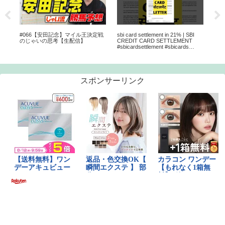
ジ
#066【安田記念】マイル王決定戦
sbi card settlement in 21% | SBI
Hazy
のじゃいの思考【生配信】
CREDIT CARD SETTLEMENT
🌫️ 
#sbicardsettlement #sbicards
#day
#settlementguru
スポンサーリンク