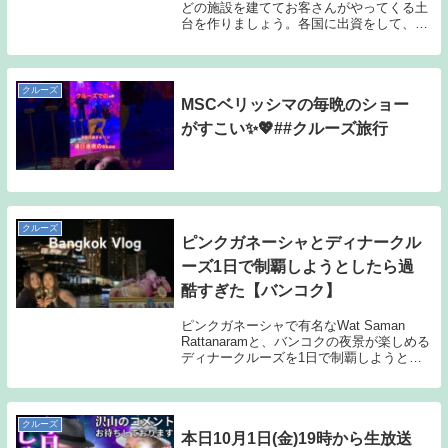
どの施設を建ててお客さんがやってくる土
台を作りましょう。各国に出資をして、国
民の所得を増やしたり、集客力を高めた
り。国王を招待して満足させて夢の五つ星
クルーズ船をめざしましょう。次のpart⇒
前のpar...
クルーズ
MSCベリッシマの毎晩のショー
がすこい✨💖##クルーズ旅行
クルーズ
ピンクガネーシャとディナークル
ーズ1日で制覇しようとしたら過
酷すぎた【バンコク】
ピンクガネーシャで有名なWat Saman
Rattanaramと、バンコクの夜景が楽しめる
ディナークルーズを1日で制覇しようと必
死に頑張る女2人。皆さんがタイを楽しむ
ための参考になれば嬉しいです！↓私たち
が参加したディナークルーズツアーは...
クルーズ
本日10月1日(金)19時から生放送